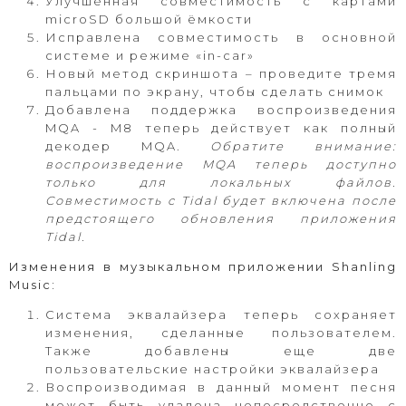
Улучшенная совместимость с картами
microSD большой ёмкости
Исправлена совместимость в основной
системе и режиме «in-car»
Новый метод скриншота – проведите тремя
пальцами по экрану, чтобы сделать снимок
Добавлена поддержка воспроизведения
MQA - M8 теперь действует как полный
декодер MQA.
Обратите внимание:
воспроизведение MQA теперь доступно
только для локальных файлов.
Совместимость с Tidal будет включена после
предстоящего обновления приложения
Tidal.
Изменения в музыкальном приложении Shanling
Music:
Система эквалайзера теперь сохраняет
изменения, сделанные пользователем.
Также добавлены еще две
пользовательские настройки эквалайзера
Воспроизводимая в данный момент песня
может быть удалена непосредственно с