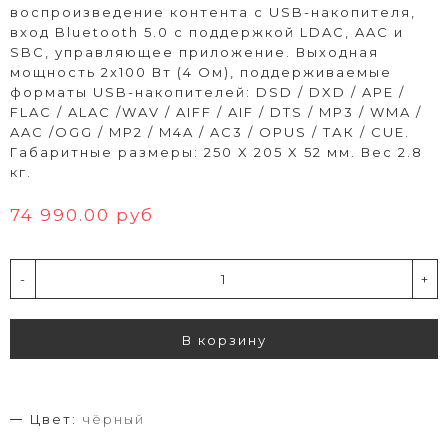
воспроизведение контента с USB-накопителя,
вход Bluetooth 5.0 с поддержкой LDAC, AAC и
SBC, управляющее приложение. Выходная
мощность 2х100 Вт (4 Ом), поддерживаемые
форматы USB-накопителей: DSD / DXD / APE /
FLAC / ALAC /WAV / AIFF / AIF / DTS / MP3 / WMA /
AAC /OGG / MP2 / M4A / AC3 / OPUS / ТАК / CUE.
Габаритные размеры: 250 X 205 X 52 мм. Вес 2.8
кг.
74 990.00 руб
-
+
В корзину
Цвет:
чёрный